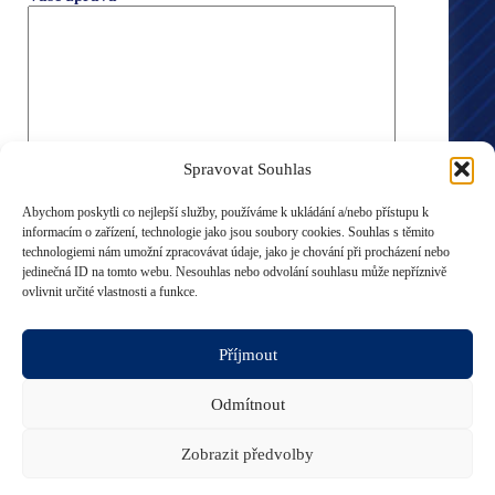
Spravovat Souhlas
Abychom poskytli co nejlepší služby, používáme k ukládání a/nebo přístupu k
informacím o zařízení, technologie jako jsou soubory cookies. Souhlas s těmito
technologiemi nám umožní zpracovávat údaje, jako je chování při procházení nebo
jedinečná ID na tomto webu. Nesouhlas nebo odvolání souhlasu může nepříznivě
ovlivnit určité vlastnosti a funkce.
A
l
Příjmout
t
e
Odesláním formuláře, souhlasíte se zpracováním osobních
r
Odmítnout
údajů, dle našich zásad.
n
Celé znění naleznete
ZDE
.
a
Zobrazit předvolby
t
i
Copyright © 2026 Dynaoptic.cz |
Spravovat souhlas