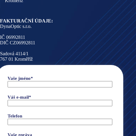
Kroměříž
FAKTURAČNÍ ÚDAJE:
DynaOptic s.r.o.
IČ 06992811
DIČ CZ06992811
Sadová 4114/1
767 01 Kroměříž
Vaše jméno*
Váš e-mail*
Telefon
Vaše zpráva